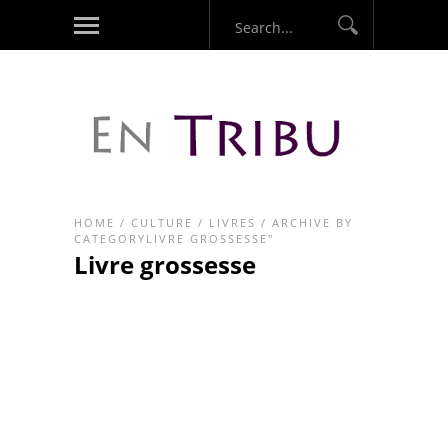
HOME
/
CULTURE
/
LIVRES
/
ARCHIVE BY
CATEGORYLIVRE GROSSESSE"
Livre grossesse