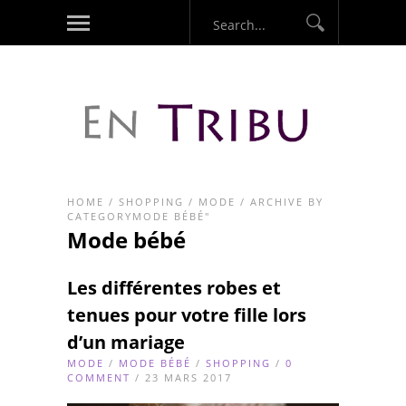
HOME
/
SHOPPING
/
MODE
/
ARCHIVE BY
CATEGORYMODE BÉBÉ"
Mode bébé
Les différentes robes et
tenues pour votre fille lors
d’un mariage
MODE
/
MODE BÉBÉ
/
SHOPPING
/
0
COMMENT
/ 23 MARS 2017