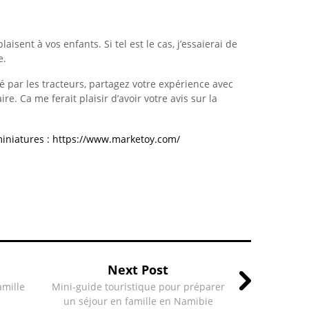
laisent à vos enfants. Si tel est le cas, j’essaierai de
e.
nné par les tracteurs, partagez votre expérience avec
. Ca me ferait plaisir d’avoir votre avis sur la
 miniatures : https://www.marketoy.com/
Next Post
amille
Mini-guide touristique pour préparer
un séjour en famille en Namibie