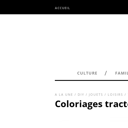
ACCUEIL
/
CULTURE
FAMI
A LA UNE
/
DIY
/
JOUETS
/
LOISIRS
/ 
Coloriages trac