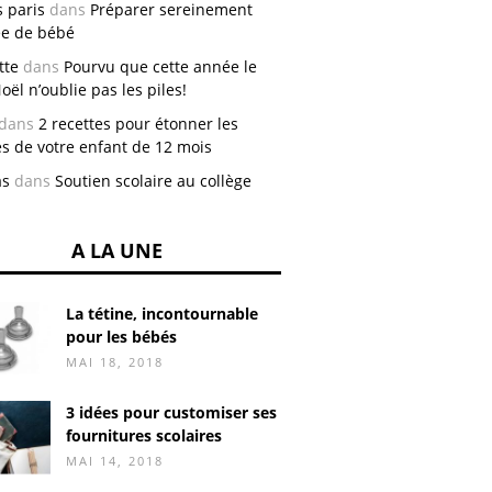
 paris
dans
Préparer sereinement
vée de bébé
tte
dans
Pourvu que cette année le
oël n’oublie pas les piles!
dans
2 recettes pour étonner les
es de votre enfant de 12 mois
as
dans
Soutien scolaire au collège
A LA UNE
La tétine, incontournable
pour les bébés
MAI 18, 2018
3 idées pour customiser ses
fournitures scolaires
MAI 14, 2018