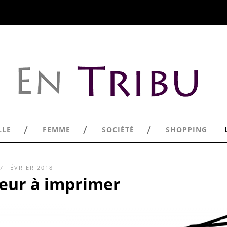
/
/
/
LLE
FEMME
SOCIÉTÉ
SHOPPING
7 FÉVRIER 2018
teur à imprimer