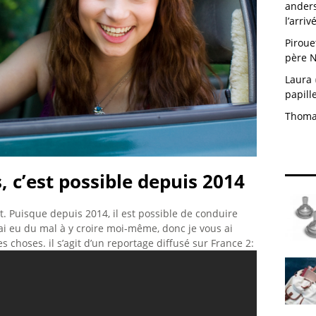
anders
l’arri
Piroue
père N
Laura
papill
Thom
, c’est possible depuis 2014
t. Puisque depuis 2014, il est possible de conduire
ai eu du mal à y croire moi-même, donc je vous ai
s choses. il s’agit d’un reportage diffusé sur France 2: