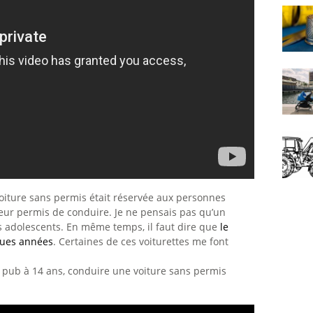
voiture sans permis était réservée aux personnes
eur permis de conduire. Je ne pensais pas qu’un
es adolescents. En même temps, il faut dire que
le
ques années
. Certaines de ces voiturettes me font
de pub à 14 ans, conduire une voiture sans permis