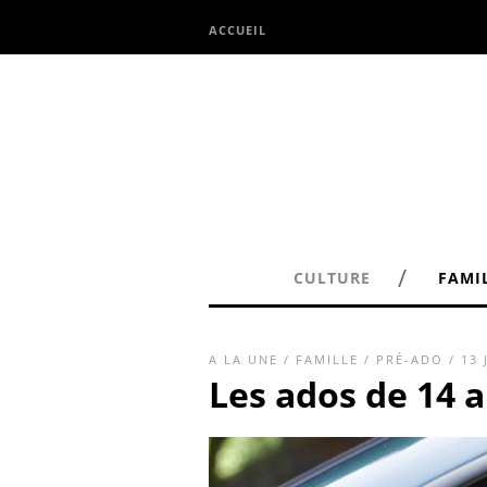
ACCUEIL
/
CULTURE
FAMI
A LA UNE
/
FAMILLE
/
PRÉ-ADO
/ 13 
Les ados de 14 a