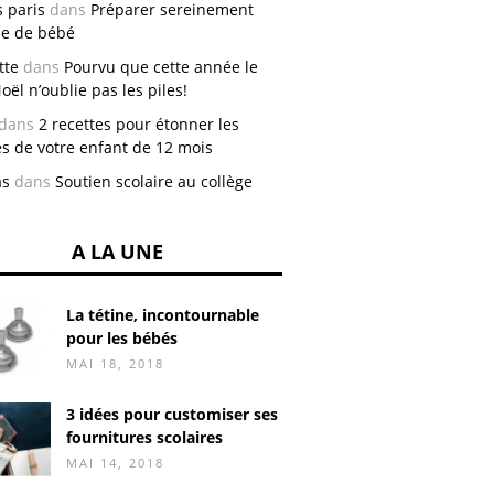
 paris
dans
Préparer sereinement
vée de bébé
tte
dans
Pourvu que cette année le
oël n’oublie pas les piles!
dans
2 recettes pour étonner les
es de votre enfant de 12 mois
as
dans
Soutien scolaire au collège
A LA UNE
La tétine, incontournable
pour les bébés
MAI 18, 2018
3 idées pour customiser ses
fournitures scolaires
MAI 14, 2018