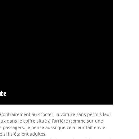
. Contrairement au scooter, la voiture sans permis leur
x dans le coffre situé à l’arrière (comme sur une
s passagers. Je pense aussi que cela leur fait envie
si ils étaient adultes.