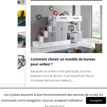
MAI 14, 2018
La tendance des vêtements
ethniques
MARS 12, 2018
Une poussette naissance de
qualité : BABYZEN
FÉVRIER 20, 2018
Coloriages tracteur à
Comment choisir un meuble de bureau
imprimer
pour enfant ?
FÉVRIER 7, 2018
Eduquer un enfant n’est pas facile, tous les
parents vous le diront. Il est important de lui
inculquer les bonnes valeurs,...
Les cookies assurent le bon fonctionnement des services de ce site. En
continuant votre navigation, vous en acceptez l'utilisation.
Accepter
RETOURNER AU HAUT
En savoir plus