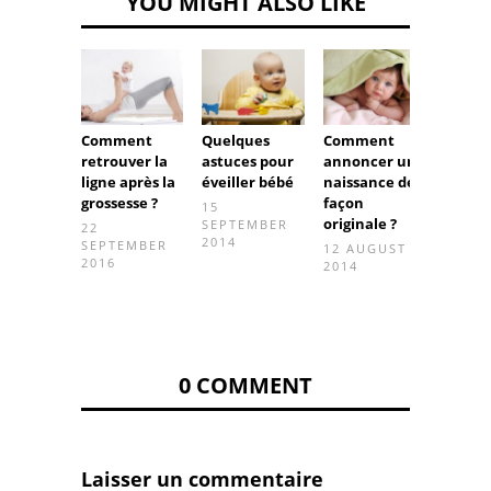
YOU MIGHT ALSO LIKE
Comment
Quelques
Comment
Un ca
retrouver la
astuces pour
annoncer une
naiss
ligne après la
éveiller bébé
naissance de
origin
grossesse ?
façon
15
3 JUN
originale ?
SEPTEMBER
22
2014
SEPTEMBER
12 AUGUST
2016
2014
0 COMMENT
Laisser un commentaire