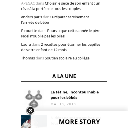
APEGAC
dans
Choisir le sexe de son enfant : un
rêve à la portée de tous les couples
anders paris
dans
Préparer sereinement
l’arrivée de bébé
Pirouette
dans
Pourvu que cette année le père
Noël n’oublie pas les piles!
Laura
dans
2 recettes pour étonner les papilles
de votre enfant de 12 mois
Thomas
dans
Soutien scolaire au collège
A LA UNE
La tétine, incontournable
pour les bébés
MAI 18, 2018
3 idées pour customiser ses
MORE STORY
fournitures scolaires