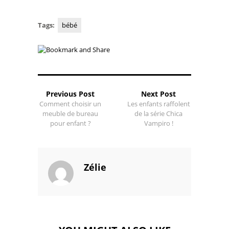
Tags:
bébé
Previous Post
Next Post
Comment choisir un
Les enfants raffolent
meuble de bureau
de la série Chica
pour enfant ?
Vampiro !
Zélie