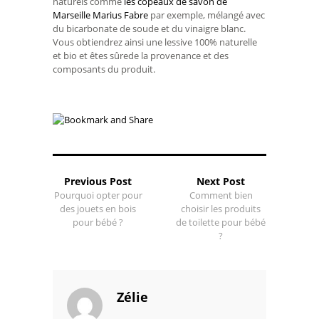
naturels comme
les copeaux de savon de
Marseille Marius Fabre
par exemple, mélangé avec
du bicarbonate de soude et du vinaigre blanc.
Vous obtiendrez ainsi une lessive 100% naturelle
et bio et êtes sûrede la provenance et des
composants du produit.
Previous Post
Next Post
Pourquoi opter pour
Comment bien
des jouets en bois
choisir les produits
pour bébé ?
de toilette pour bébé
?
Zélie